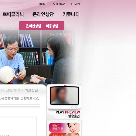
HOME
SITEMAP
ADMIN
쁘띠클리닉
온라인상담
커뮤니티
온라인상담
비용상담
>>
상담/예약 >
의료상담
왕눈이
프로젝트
유방교정