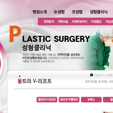
병원소개
눈성형
코성형
성형클리닉
안면윤곽
귀족수술
미세지방이식
지방흡입
가슴성
Home >>
성형