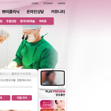
HOME
SITEMAP
ADMIN
쁘띠클리닉
온라인상담
커뮤니티
형
주름성형
종아리퇴축술
액취증
클리닉 >
울트라 V-리프트
왕눈이
프로젝트
유방교정