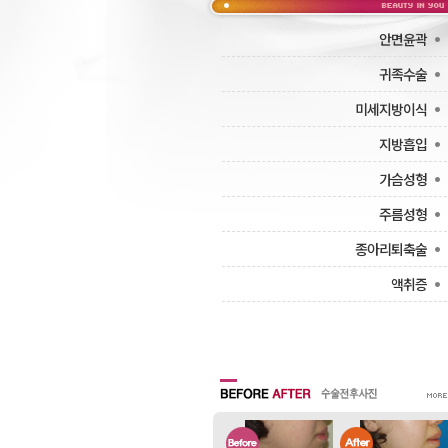
·
안면윤곽
·
귀족수술
·
미세지방이식
·
지방흡입
·
가슴성형
·
주름성형
·
종아리퇴축술
·
액취증